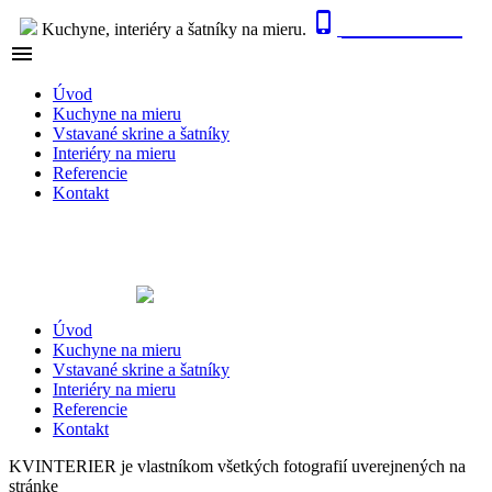

0915 410 447
Kuchyne, interiéry a šatníky na mieru.

NAVIGÁCIA
Úvod
Kuchyne na mieru
Vstavané skrine a šatníky
Interiéry na mieru
Referencie
Kontakt
Úvod
Kuchyne na mieru
Vstavané skrine a šatníky
Interiéry na mieru
Referencie
Kontakt
KVINTERIER je vlastníkom všetkých fotografií uverejnených na
stránke