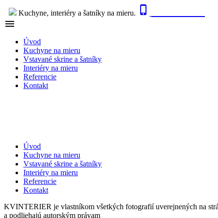

0915 410 447
Kuchyne, interiéry a šatníky na mieru.

NAVIGÁCIA
Úvod
Kuchyne na mieru
Vstavané skrine a šatníky
Interiéry na mieru
Referencie
Kontakt
Úvod
Kuchyne na mieru
Vstavané skrine a šatníky
Interiéry na mieru
Referencie
Kontakt
KVINTERIER je vlastníkom všetkých fotografií uverejnených na str
a podliehajú autorským právam