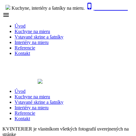

0915 410 447
Kuchyne, interiéry a šatníky na mieru.

NAVIGÁCIA
Úvod
Kuchyne na mieru
Vstavané skrine a šatníky
Interiéry na mieru
Referencie
Kontakt
Úvod
Kuchyne na mieru
Vstavané skrine a šatníky
Interiéry na mieru
Referencie
Kontakt
KVINTERIER je vlastníkom všetkých fotografií uverejnených na
stránke