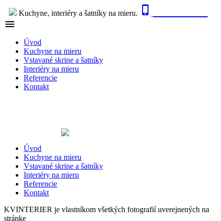

0915 410 447
Kuchyne, interiéry a šatníky na mieru.

NAVIGÁCIA
Úvod
Kuchyne na mieru
Vstavané skrine a šatníky
Interiéry na mieru
Referencie
Kontakt
Úvod
Kuchyne na mieru
Vstavané skrine a šatníky
Interiéry na mieru
Referencie
Kontakt
KVINTERIER je vlastníkom všetkých fotografií uverejnených na
stránke