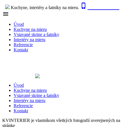

0915 410 447
Kuchyne, interiéry a šatníky na mieru.

NAVIGÁCIA
Úvod
Kuchyne na mieru
Vstavané skrine a šatníky
Interiéry na mieru
Referencie
Kontakt
Úvod
Kuchyne na mieru
Vstavané skrine a šatníky
Interiéry na mieru
Referencie
Kontakt
KVINTERIER je vlastníkom všetkých fotografií uverejnených na
stránke