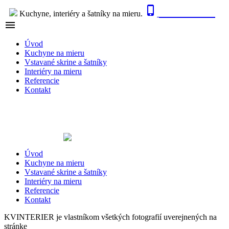

0915 410 447
Kuchyne, interiéry a šatníky na mieru.

NAVIGÁCIA
Úvod
Kuchyne na mieru
Vstavané skrine a šatníky
Interiéry na mieru
Referencie
Kontakt
Úvod
Kuchyne na mieru
Vstavané skrine a šatníky
Interiéry na mieru
Referencie
Kontakt
KVINTERIER je vlastníkom všetkých fotografií uverejnených na
stránke