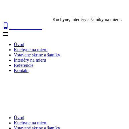
Kuchyne, interiéry a šatníky na mieru.

0915 410 447

NAVIGÁCIA
Úvod
Kuchyne na mieru
Vstavané skrine a šatníky
Interiéry na mieru
Referencie
Kontakt
Úvod
Kuchyne na mieru
Vstavané skrine a šatníky