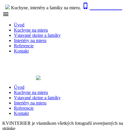

0915 410 447
Kuchyne, interiéry a šatníky na mieru.

NAVIGÁCIA
Úvod
Kuchyne na mieru
Vstavané skrine a šatníky
Interiéry na mieru
Referencie
Kontakt
Úvod
Kuchyne na mieru
Vstavané skrine a šatníky
Interiéry na mieru
Referencie
Kontakt
KVINTERIER je vlastníkom všetkých fotografií uverejnených na
stránke