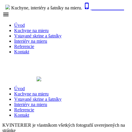

0915 410 447
Kuchyne, interiéry a šatníky na mieru.

NAVIGÁCIA
Úvod
Kuchyne na mieru
Vstavané skrine a šatníky
Interiéry na mieru
Referencie
Kontakt
Úvod
Kuchyne na mieru
Vstavané skrine a šatníky
Interiéry na mieru
Referencie
Kontakt
KVINTERIER je vlastníkom všetkých fotografií uverejnených na
stránke