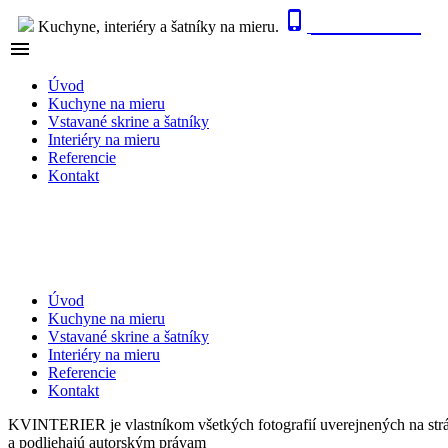

0915 410 447
Kuchyne, interiéry a šatníky na mieru.

NAVIGÁCIA
Úvod
Kuchyne na mieru
Vstavané skrine a šatníky
Interiéry na mieru
Referencie
Kontakt
Úvod
Kuchyne na mieru
Vstavané skrine a šatníky
Interiéry na mieru
Referencie
Kontakt
KVINTERIER je vlastníkom všetkých fotografií uverejnených na str
a podliehajú autorským právam