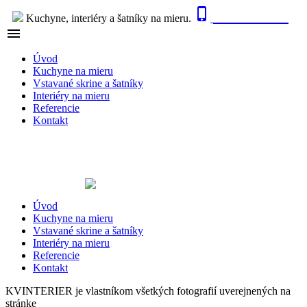

0915 410 447
Kuchyne, interiéry a šatníky na mieru.

NAVIGÁCIA
Úvod
Kuchyne na mieru
Vstavané skrine a šatníky
Interiéry na mieru
Referencie
Kontakt
Úvod
Kuchyne na mieru
Vstavané skrine a šatníky
Interiéry na mieru
Referencie
Kontakt
KVINTERIER je vlastníkom všetkých fotografií uverejnených na
stránke