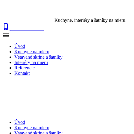
Kuchyne, interiéry a šatníky na mieru.

0915 410 447

NAVIGÁCIA
Úvod
Kuchyne na mieru
Vstavané skrine a šatníky
Interiéry na mieru
Referencie
Kontakt
Úvod
Kuchyne na mieru
Vstavané skrine a šatníky