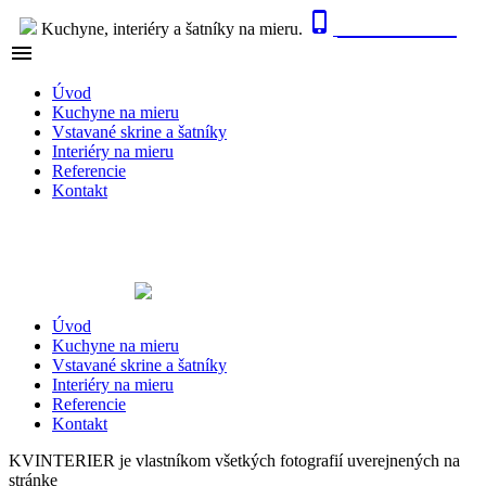

0915 410 447
Kuchyne, interiéry a šatníky na mieru.

NAVIGÁCIA
Úvod
Kuchyne na mieru
Vstavané skrine a šatníky
Interiéry na mieru
Referencie
Kontakt
Úvod
Kuchyne na mieru
Vstavané skrine a šatníky
Interiéry na mieru
Referencie
Kontakt
KVINTERIER je vlastníkom všetkých fotografií uverejnených na
stránke