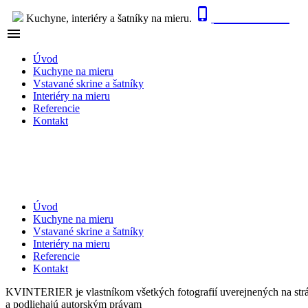

0915 410 447
Kuchyne, interiéry a šatníky na mieru.

NAVIGÁCIA
Úvod
Kuchyne na mieru
Vstavané skrine a šatníky
Interiéry na mieru
Referencie
Kontakt
Úvod
Kuchyne na mieru
Vstavané skrine a šatníky
Interiéry na mieru
Referencie
Kontakt
KVINTERIER je vlastníkom všetkých fotografií uverejnených na str
a podliehajú autorským právam