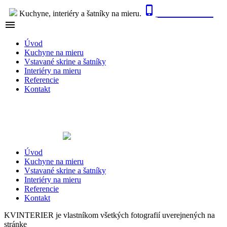

0915 410 447
Kuchyne, interiéry a šatníky na mieru.

NAVIGÁCIA
Úvod
Kuchyne na mieru
Vstavané skrine a šatníky
Interiéry na mieru
Referencie
Kontakt
Úvod
Kuchyne na mieru
Vstavané skrine a šatníky
Interiéry na mieru
Referencie
Kontakt
KVINTERIER je vlastníkom všetkých fotografií uverejnených na
stránke