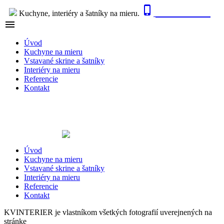

0915 410 447
Kuchyne, interiéry a šatníky na mieru.

NAVIGÁCIA
Úvod
Kuchyne na mieru
Vstavané skrine a šatníky
Interiéry na mieru
Referencie
Kontakt
Úvod
Kuchyne na mieru
Vstavané skrine a šatníky
Interiéry na mieru
Referencie
Kontakt
KVINTERIER je vlastníkom všetkých fotografií uverejnených na
stránke