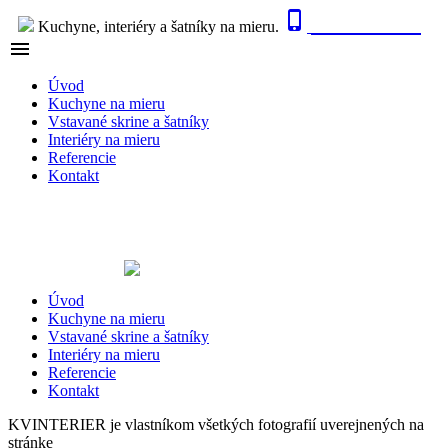

0915 410 447
Kuchyne, interiéry a šatníky na mieru.

NAVIGÁCIA
Úvod
Kuchyne na mieru
Vstavané skrine a šatníky
Interiéry na mieru
Referencie
Kontakt
Úvod
Kuchyne na mieru
Vstavané skrine a šatníky
Interiéry na mieru
Referencie
Kontakt
KVINTERIER je vlastníkom všetkých fotografií uverejnených na
stránke