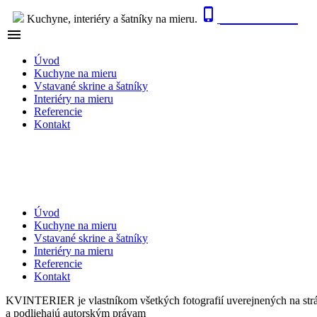

0915 410 447
Kuchyne, interiéry a šatníky na mieru.

NAVIGÁCIA
Úvod
Kuchyne na mieru
Vstavané skrine a šatníky
Interiéry na mieru
Referencie
Kontakt
Úvod
Kuchyne na mieru
Vstavané skrine a šatníky
Interiéry na mieru
Referencie
Kontakt
KVINTERIER je vlastníkom všetkých fotografií uverejnených na str
a podliehajú autorským právam