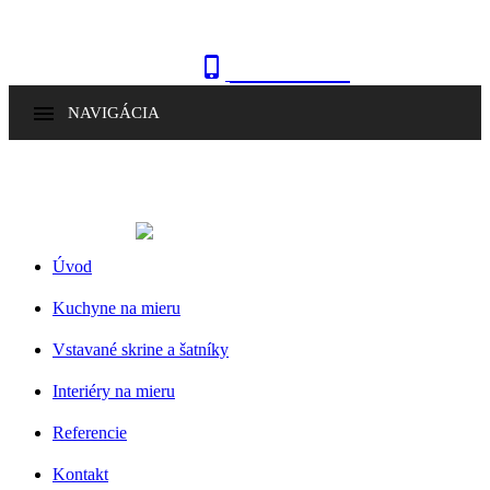

0915 410 447

NAVIGÁCIA
Úvod
Kuchyne na mieru
Vstavané skrine a šatníky
Interiéry na mieru
Referencie
Kontakt