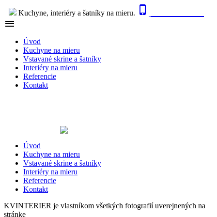

0915 410 447
Kuchyne, interiéry a šatníky na mieru.

NAVIGÁCIA
Úvod
Kuchyne na mieru
Vstavané skrine a šatníky
Interiéry na mieru
Referencie
Kontakt
Úvod
Kuchyne na mieru
Vstavané skrine a šatníky
Interiéry na mieru
Referencie
Kontakt
KVINTERIER je vlastníkom všetkých fotografií uverejnených na
stránke