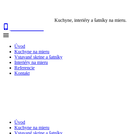
Kuchyne, interiéry a šatníky na mieru.

0915 410 447

NAVIGÁCIA
Úvod
Kuchyne na mieru
Vstavané skrine a šatníky
Interiéry na mieru
Referencie
Kontakt
Úvod
Kuchyne na mieru
Vstavané skrine a šatníky