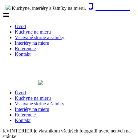

0915 410 447
Kuchyne, interiéry a šatníky na mieru.

NAVIGÁCIA
Úvod
Kuchyne na mieru
Vstavané skrine a šatníky
Interiéry na mieru
Referencie
Kontakt
Úvod
Kuchyne na mieru
Vstavané skrine a šatníky
Interiéry na mieru
Referencie
Kontakt
KVINTERIER je vlastníkom všetkých fotografií uverejnených na
stránke