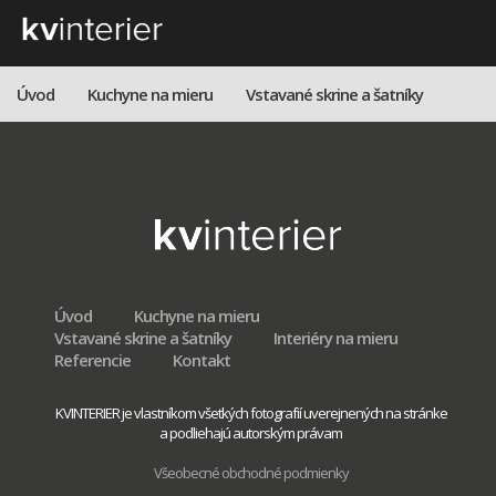
Úvod
Kuchyne na mieru
Vstavané skrine a šatníky
Kuchyne, interiéry a šatníky na mieru.
0915 410 447
Interiéry na mieru
Referencie
Kontakt

Úvod
Kuchyne na mieru
Vstavané skrine a šatníky
Interiéry na mieru
Referencie
Kontakt
KVINTERIER je vlastníkom všetkých fotografií uverejnených na stránke
a podliehajú autorským právam
Všeobecné obchodné podmienky