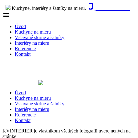

0915 410 447
Kuchyne, interiéry a šatníky na mieru.

NAVIGÁCIA
Úvod
Kuchyne na mieru
Vstavané skrine a šatníky
Interiéry na mieru
Referencie
Kontakt
Úvod
Kuchyne na mieru
Vstavané skrine a šatníky
Interiéry na mieru
Referencie
Kontakt
KVINTERIER je vlastníkom všetkých fotografií uverejnených na
stránke