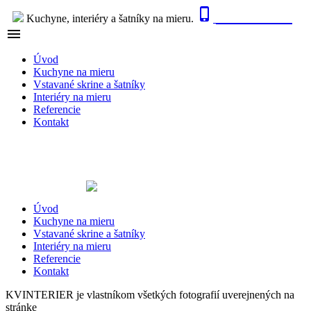

0915 410 447
Kuchyne, interiéry a šatníky na mieru.

NAVIGÁCIA
Úvod
Kuchyne na mieru
Vstavané skrine a šatníky
Interiéry na mieru
Referencie
Kontakt
Úvod
Kuchyne na mieru
Vstavané skrine a šatníky
Interiéry na mieru
Referencie
Kontakt
KVINTERIER je vlastníkom všetkých fotografií uverejnených na
stránke