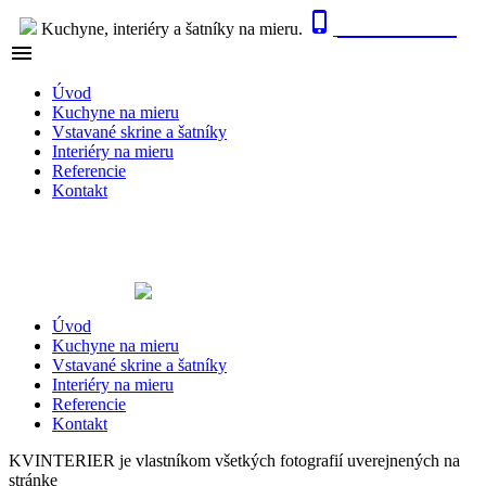

0915 410 447
Kuchyne, interiéry a šatníky na mieru.

NAVIGÁCIA
Úvod
Kuchyne na mieru
Vstavané skrine a šatníky
Interiéry na mieru
Referencie
Kontakt
Úvod
Kuchyne na mieru
Vstavané skrine a šatníky
Interiéry na mieru
Referencie
Kontakt
KVINTERIER je vlastníkom všetkých fotografií uverejnených na
stránke