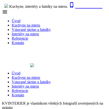

0915 410 447
Kuchyne, interiéry a šatníky na mieru.

NAVIGÁCIA
Úvod
Kuchyne na mieru
Vstavané skrine a šatníky
Interiéry na mieru
Referencie
Kontakt
Úvod
Kuchyne na mieru
Vstavané skrine a šatníky
Interiéry na mieru
Referencie
Kontakt
KVINTERIER je vlastníkom všetkých fotografií uverejnených na
stránke