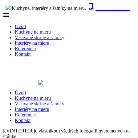

0915 410 447
Kuchyne, interiéry a šatníky na mieru.

NAVIGÁCIA
Úvod
Kuchyne na mieru
Vstavané skrine a šatníky
Interiéry na mieru
Referencie
Kontakt
Úvod
Kuchyne na mieru
Vstavané skrine a šatníky
Interiéry na mieru
Referencie
Kontakt
KVINTERIER je vlastníkom všetkých fotografií uverejnených na
stránke