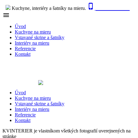

0915 410 447
Kuchyne, interiéry a šatníky na mieru.

NAVIGÁCIA
Úvod
Kuchyne na mieru
Vstavané skrine a šatníky
Interiéry na mieru
Referencie
Kontakt
Úvod
Kuchyne na mieru
Vstavané skrine a šatníky
Interiéry na mieru
Referencie
Kontakt
KVINTERIER je vlastníkom všetkých fotografií uverejnených na
stránke