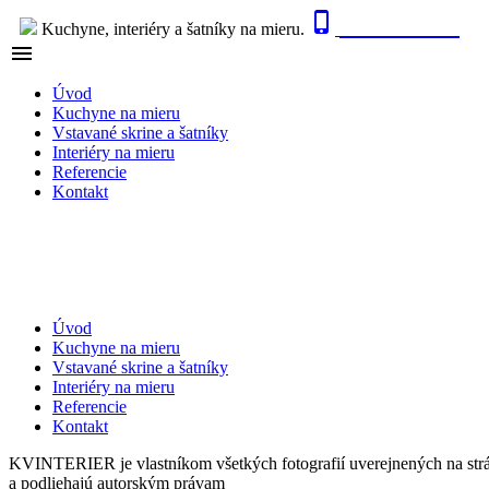

0915 410 447
Kuchyne, interiéry a šatníky na mieru.

NAVIGÁCIA
Úvod
Kuchyne na mieru
Vstavané skrine a šatníky
Interiéry na mieru
Referencie
Kontakt
Úvod
Kuchyne na mieru
Vstavané skrine a šatníky
Interiéry na mieru
Referencie
Kontakt
KVINTERIER je vlastníkom všetkých fotografií uverejnených na str
a podliehajú autorským právam