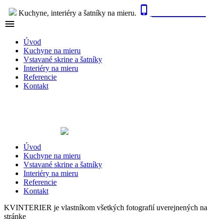

0915 410 447
Kuchyne, interiéry a šatníky na mieru.

NAVIGÁCIA
Úvod
Kuchyne na mieru
Vstavané skrine a šatníky
Interiéry na mieru
Referencie
Kontakt
Úvod
Kuchyne na mieru
Vstavané skrine a šatníky
Interiéry na mieru
Referencie
Kontakt
KVINTERIER je vlastníkom všetkých fotografií uverejnených na
stránke