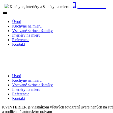

0915 410 447
Kuchyne, interiéry a šatníky na mieru.

NAVIGÁCIA
Úvod
Kuchyne na mieru
Vstavané skrine a šatníky
Interiéry na mieru
Referencie
Kontakt
Úvod
Kuchyne na mieru
Vstavané skrine a šatníky
Interiéry na mieru
Referencie
Kontakt
KVINTERIER je vlastníkom všetkých fotografií uverejnených na str
a podliehajú autorským právam